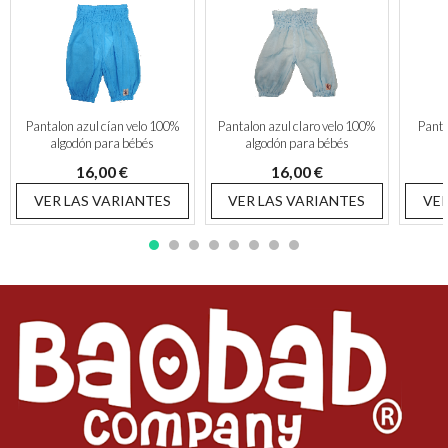
Pantalon azul cían velo 100%
Pantalon azul claro velo 100%
Panta
algodón para bébés
algodón para bébés
16,00 €
16,00 €
VER LAS VARIANTES
VER LAS VARIANTES
VER