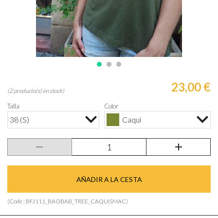
23,00 €
(2 producto(s) en stock)
Talla
Color
38 (S)
Caqui
AÑADIR A LA CESTA
(Code :
BFJ111_BAOBAB_TREE_CAQUISMAC
)