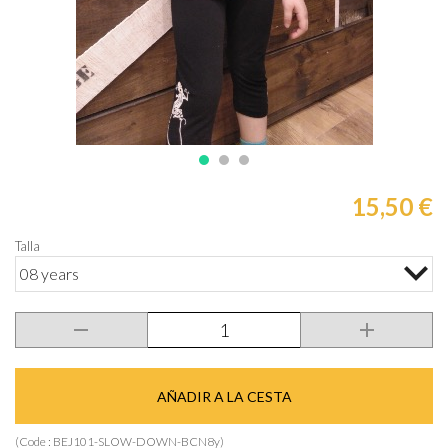
15,50 €
Talla
08 years
AÑADIR A LA CESTA
(Code :
BEJ101-SLOW-DOWN-BCN8y
)